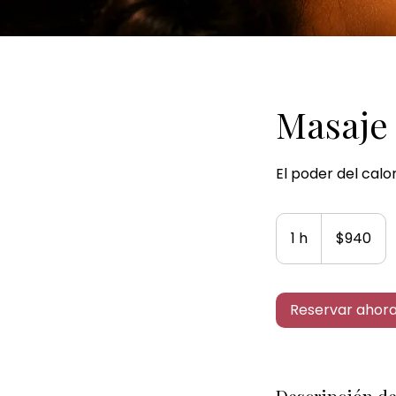
Masaje 
El poder del calo
940
pesos
1 h
1
$940
mexicanos
Reservar ahor