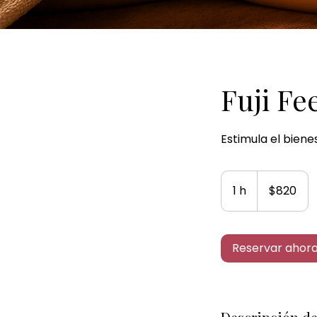
Fuji Fe
Estimula el biene
820
pesos
1 h
1
$820
mexicanos
Reservar ahor