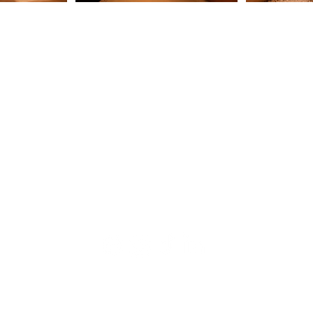
CONTACTO
WhatsApp: +52 818 051 2844
monterrey@japaneseheadspa.mx
Esq. Ricardo Margain Zozaya,
Fuentes 201, Santa Engracia,
66267, San Pedro, N.L.