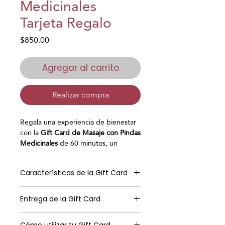
Medicinales
Tarjeta Regalo
Precio
$850.00
Agregar al carrito
Realizar compra
Regala una experiencia de bienestar
con la
Gift Card de Masaje con Pindas
Medicinales
de 60 minutos, un
exclusivo
tratamiento corporal
que
combina el calor terapéutico de las
Características de la Gift Card
pindas con hierbas medicinales
,
aceites esenciales y técnicas de
Recibirás tu Gift Card Digital en un
masaje orientales.
Entrega de la Gift Card
elegante formato PDF
Este ritual ayuda a aliviar la tensión
personalizado, listo para regalar o
muscular, estimular la circulación,
Recibirás tu Gift Card Digital por
enviar directamente a quien tú
Cómo utilizar tu Gift Card