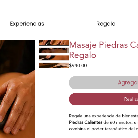
Experiencias
Regalo
Masaje Piedras Ca
Regalo
Precio
$940.00
Agregar
Realiz
Regala una experiencia de bienesta
Piedras Calientes
de 60 minutos, un
combina el poder terapéutico del c
aceites esenciales
.