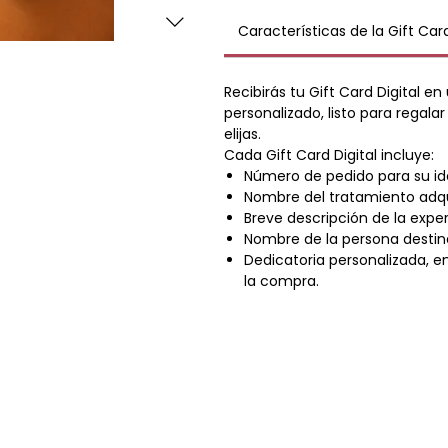
Las piedras volcánicas de basalto 
mejorar la circulación, liberar el es
Características de la Gift Car
mientras el masaje brinda una pro
El
regalo perfecto
para disfrutar de
Recibirás tu Gift Card Digital e
equilibrio y renovación física y ment
personalizado, listo para regala
elijas.
Cada Gift Card Digital incluye:
Número de pedido para su ide
Nombre del tratamiento adqu
Breve descripción de la exper
Nombre de la persona destina
Dedicatoria personalizada, e
la compra.
CONTACTO