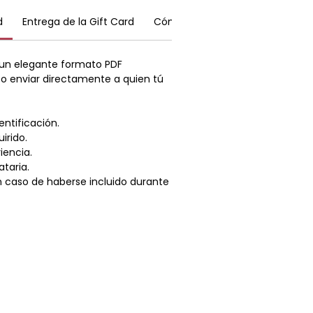
ayudan a
aliviar la tensión muscular
,
trés y equilibrar la energía del cuerpo,
d
Entrega de la Gift Card
Cómo utilizar tu Gift Card
Re
funda
sensación de calma
y bienestar.
 una experiencia de relajación,
n un elegante formato PDF
al.
r o enviar directamente a quien tú
ntificación.
irido.
iencia.
taria.
n caso de haberse incluido durante
INFORMACIÓN LEGAL