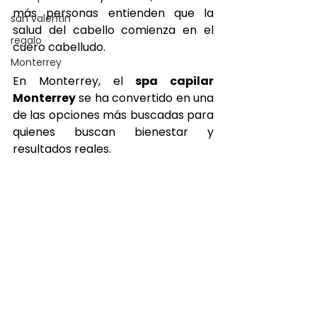
más personas entienden que la 
san valentin
salud del cabello comienza en el 
regalo
cuero cabelludo.
Monterrey
En Monterrey, el 
spa capilar 
Monterrey
 se ha convertido en una 
de las opciones más buscadas para 
quienes buscan bienestar y 
resultados reales.