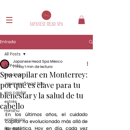
Entrada
All Posts
Japanese Head Spa México
All Posts
7 may
1 min de lectura
Spa capilar en Monterrey:
head spa
por qué es clave para tu
Japanese Head Spa
spa capilar
bienestar y la salud de tu
estrés
cabello
Hanshu
En los últimos años, el cuidado 
embarazo
capilar ha evolucionado más allá de 
la estética. Hoy en día, cada vez 
Hair Spa