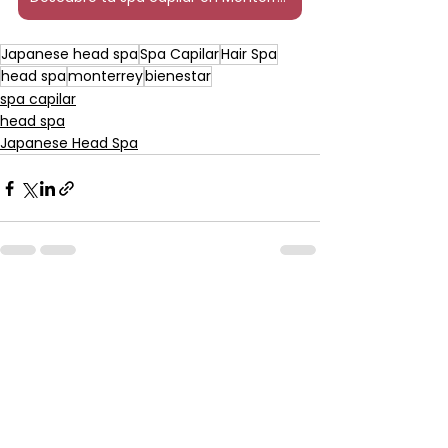
Japanese head spa
Spa Capilar
Hair Spa
head spa
monterrey
bienestar
spa capilar
head spa
Japanese Head Spa
Ver todo
Entradas recientes