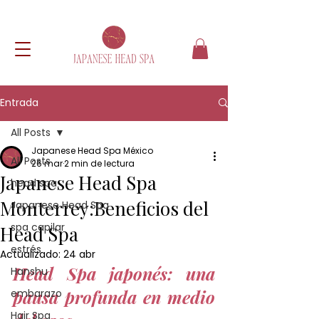
Entrada
All Posts
Japanese Head Spa México
All Posts
26 mar
2 min de lectura
Japanese Head Spa
head spa
Monterrey:Beneficios del
Japanese Head Spa
spa capilar
Head Spa
estrés
Actualizado:
24 abr
Head Spa japonés: una 
Hanshu
pausa profunda en medio 
embarazo
Hair Spa