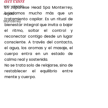
del caos
san valentin
En Japanese Head Spa Monterrey, 
brindamos mucho más que un 
regalo
tratamiento capilar. Es un ritual de 
Monterrey
bienestar integral que invita a bajar 
el ritmo, soltar el control y 
reconectar contigo desde un lugar 
consciente. A través del contacto, 
el agua, los aromas y el masaje, el 
cuerpo entra en un estado de 
calma real y sostenida.
No se trata solo de relajarse, sino de 
restablecer el equilibrio entre 
mente y cuerpo.