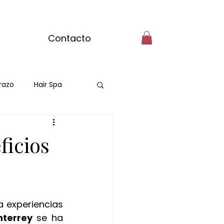
Contacto
razo
Hair Spa
ficios
 experiencias 
terrey
 se ha 