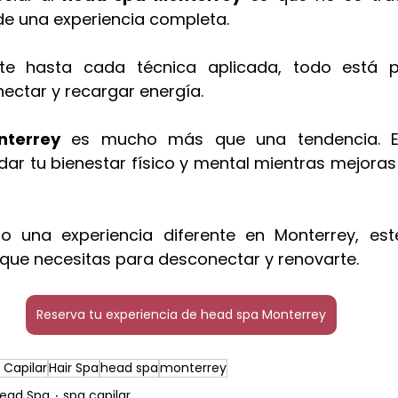
de una experiencia completa.
te hasta cada técnica aplicada, todo está p
ectar y recargar energía.
terrey
 es mucho más que una tendencia. E
ar tu bienestar físico y mental mientras mejoras l
o una experiencia diferente en Monterrey, este
 que necesitas para desconectar y renovarte.
Reserva tu experiencia de head spa Monterrey
 Capilar
Hair Spa
head spa
monterrey
ead Spa
spa capilar