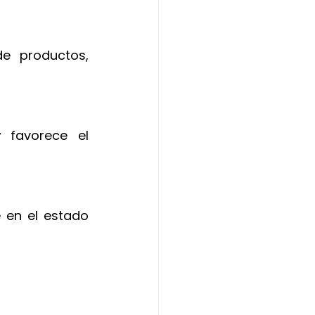
e productos, 
y
 favorece el 
 en el estado 