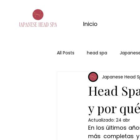
Inicio
All Posts
head spa
Japanese
Japanese Head S
san valentin
regalo
Mo
Head Spa
y por qué
Actualizado:
24 abr
En los últimos año
más completas y s