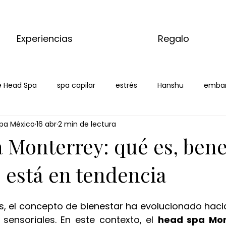
Experiencias
Regalo
 Head Spa
spa capilar
estrés
Hanshu
emba
pa México
16 abr
2 min de lectura
nterrey
 Monterrey: qué es, bene
 está en tendencia
s, el concepto de bienestar ha evolucionado hacia
ensoriales. En este contexto, el 
head spa Mon