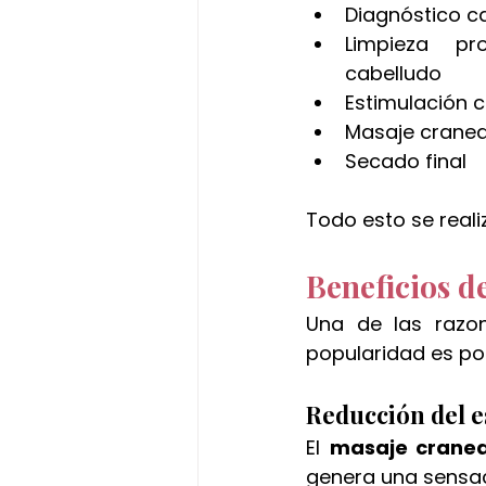
Diagnóstico ca
Limpieza pr
cabelludo
Estimulación 
Masaje cranea
Secado final
Todo esto se reali
Beneficios d
Una de las razo
popularidad es por
Reducción del e
El 
masaje cranea
genera una sensac