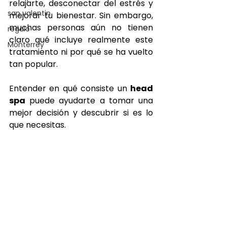
relajarte, desconectar del estrés y 
san valentin
mejorar tu bienestar. Sin embargo, 
muchas personas aún no tienen 
regalo
claro qué incluye realmente este 
Monterrey
tratamiento ni por qué se ha vuelto 
tan popular.
Entender en qué consiste un 
head 
spa
 puede ayudarte a tomar una 
mejor decisión y descubrir si es lo 
que necesitas.