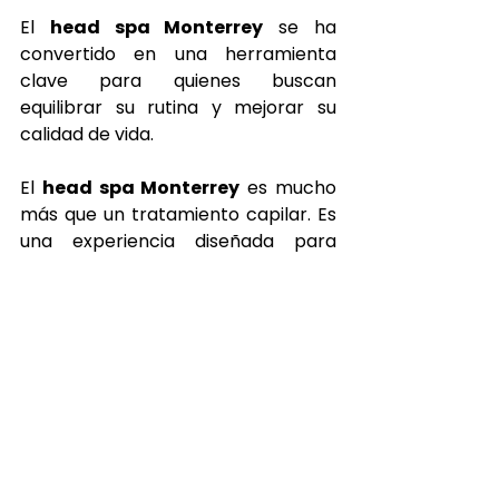
El 
head spa Monterrey
 se ha 
convertido en una herramienta 
clave para quienes buscan 
equilibrar su rutina y mejorar su 
calidad de vida.
El 
head spa Monterrey
 es mucho 
más que un tratamiento capilar. Es 
una experiencia diseñada para 
cuidar tu mente, tu cuerpo y tu 
bienestar en general.
Si estás buscando una forma real 
de relajarte y desconectar, 
Japanese Head Spa Monterrey
 es 
una excelente opción para 
comenzar.