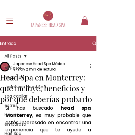
Entrada
All Posts
Japanese Head Spa México
All Posts
9 may
2 min de lectura
Head Spa en Monterrey:
head spa
qué incluye, beneficios y
Japanese Head Spa
spa capilar
por qué deberías probarlo
estrés
Si has buscado 
head spa 
Hanshu
Monterrey
, es muy probable que 
estés interesado en encontrar una 
embarazo
experiencia que te ayude a 
Hair Spa