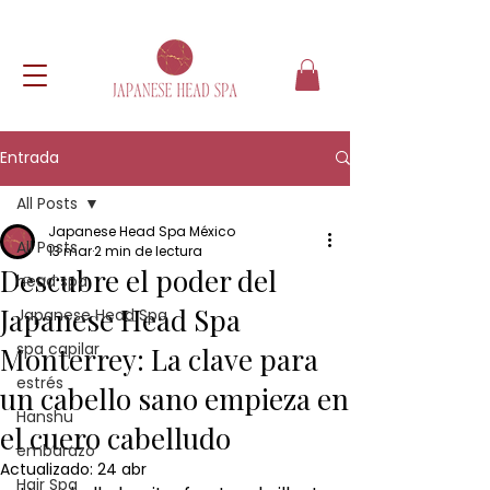
Entrada
All Posts
Japanese Head Spa México
All Posts
13 mar
2 min de lectura
Descubre el poder del
head spa
Japanese Head Spa
Japanese Head Spa
spa capilar
Monterrey: La clave para
estrés
un cabello sano empieza en
Hanshu
el cuero cabelludo
embarazo
Actualizado:
24 abr
Hair Spa