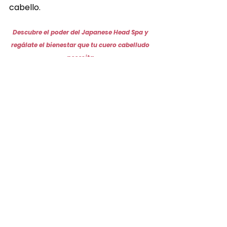
cabello.
Descubre el poder del Japanese Head Spa y 
regálate el bienestar que tu cuero cabelludo 
necesita.
Reservar
Japanese head spa
Spa Capilar
Hair Spa
head spa
Japanese Head Spa
spa capilar
Ver todo
Entradas recientes