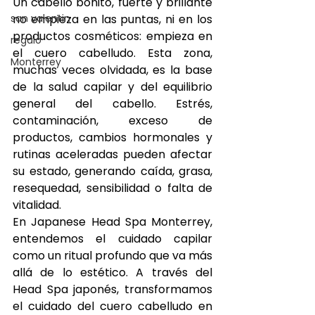
Un cabello bonito, fuerte y brillante 
san valentin
no empieza en las puntas, ni en los 
productos cosméticos: empieza en 
regalo
el cuero cabelludo. Esta zona, 
Monterrey
muchas veces olvidada, es la base 
de la salud capilar y del equilibrio 
general del cabello. Estrés, 
contaminación, exceso de 
productos, cambios hormonales y 
rutinas aceleradas pueden afectar 
su estado, generando caída, grasa, 
resequedad, sensibilidad o falta de 
vitalidad.
En Japanese Head Spa Monterrey, 
entendemos el cuidado capilar 
como un ritual profundo que va más 
allá de lo estético. A través del 
Head Spa japonés, transformamos 
el cuidado del cuero cabelludo en 