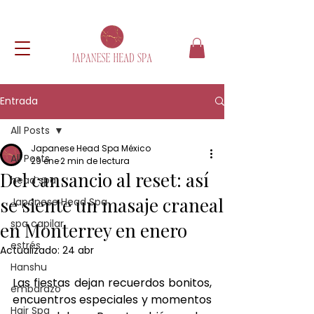
Entrada
All Posts
Japanese Head Spa México
All Posts
29 ene
2 min de lectura
Del cansancio al reset: así
head spa
se siente un masaje craneal
Japanese Head Spa
spa capilar
en Monterrey en enero
estrés
Actualizado:
24 abr
Hanshu
Las fiestas dejan recuerdos bonitos, 
embarazo
encuentros especiales y momentos 
Hair Spa