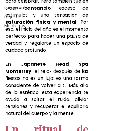
para celebrar. Pero también suelen 
san valentin
traer 
cansancio
, exceso de 
estímulos y una sensación de 
regalo
saturación física y mental
. Por 
Monterrey
eso, el inicio del año es el momento 
perfecto para hacer una pausa de 
verdad y regalarte un espacio de 
cuidado profundo.
En 
Japanese Head Spa 
Monterrey,
 el relax después de las 
fiestas no es un lujo: es una forma 
consciente de volver a ti. Más allá 
de lo estético, esta experiencia te 
ayuda a soltar el ruido, aliviar 
tensiones y recuperar el equilibrio 
natural del cuerpo y la mente.
Un ritual de 