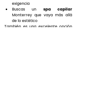
exigencia
Buscas un 
spa capilar 
Monterrey que vaya más allá 
de lo estético
También es una excelente opción 
para regalar bienestar a alguien 
que lo necesita, o para crear un 
nuevo ritual personal de 
autocuidado.
Empieza el año con calma
Si estás buscando un 
Japanese 
Head Spa Monterrrey 
, un 
spa 
capilar en Monterrey 
completo o 
un 
masaje craneal en 
Monterrey
 para resetear cuerpo y 
mente, este es tu momento.