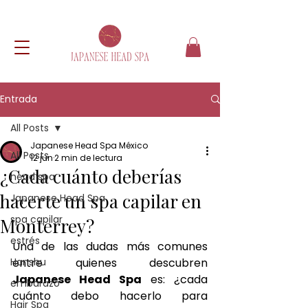
Entrada
All Posts
Japanese Head Spa México
All Posts
12 jun
2 min de lectura
¿Cada cuánto deberías
head spa
hacerte un spa capilar en
Japanese Head Spa
spa capilar
Monterrey?
estrés
Una de las dudas más comunes 
Hanshu
entre quienes descubren 
Japanese Head Spa
 es: ¿cada 
embarazo
cuánto debo hacerlo para 
Hair Spa