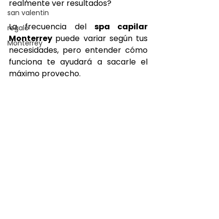
realmente ver resultados?
san valentin
La frecuencia del 
spa capilar 
regalo
Monterrey 
puede variar según tus 
Monterrey
necesidades, pero entender cómo 
funciona te ayudará a sacarle el 
máximo provecho.